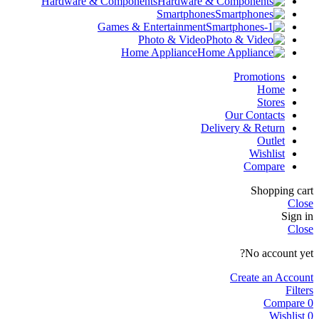
Hardware & Components
Smartphones
Games & Entertainment
Photo & Video
Home Appliance
Promotions
Home
Stores
Our Contacts
Delivery & Return
Outlet
Wishlist
Compare
Shopping cart
Close
Sign in
Close
No account yet?
Create an Account
Filters
Compare
0
Wishlist
0