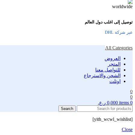
توصيل إلى اغلب دول العالم
عبر شركة DHL
All Categories
العروض
المتجر
للتواصل معنا
الشحن والاسترجاع
اوتلت
0
0
0
items
0,000
ر.ع.
Search
[yith_wcwl_wishlist]
Close