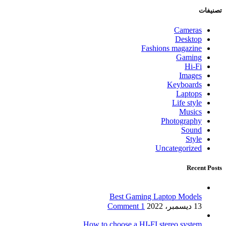
تصنيفات
Cameras
Desktop
Fashions magazine
Gaming
Hi-Fi
Images
Keyboards
Laptops
Life style
Musics
Photography
Sound
Style
Uncategorized
Recent Posts
Best Gaming Laptop Models
13 ديسمبر، 2022
1 Comment
How to choose a HI-FI stereo system